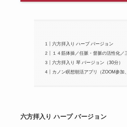
六方拝入り ハープ バージョン
１４筋体操／任脈・督脈の活性化／
六方拝入り 琴 バージョン（30分
カノン瞑想朝活アプリ（ZOOM参加
六方拝入り ハープ バージョン