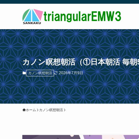
カノン瞑想朝活（①日本朝活 毎朝5:3
2026年7月9日
カノン瞑想朝活
ホーム
カノン瞑想朝活