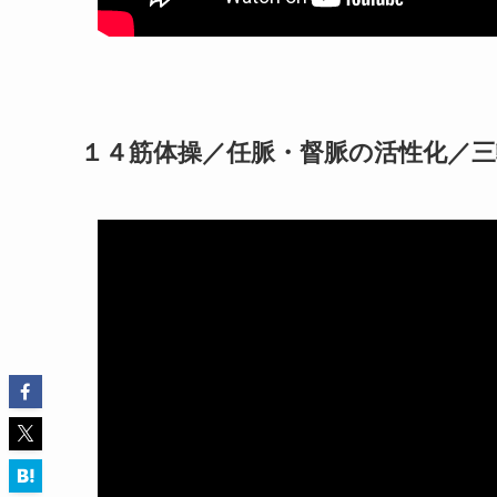
１４筋体操／任脈・督脈の活性化／三